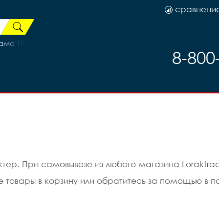
сравнени
ама 19 (на рост 172-180) (26)
8-800
ер. При самовывозе из любого магазина Loraktrad
ьте товары в корзину или обратитесь за помощью 