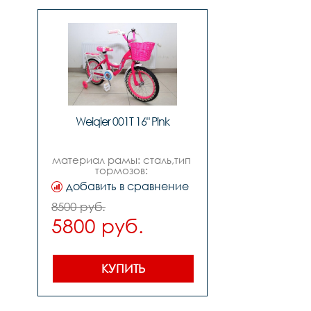
Weiqier 001T 16" Pink
материал рамы: сталь,тип 
тормозов: 
ножной,диаметр колес: 16
добавить в сравнение
ество 
8500 руб.
5800 руб.
КУПИТЬ