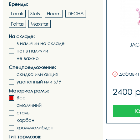
Бренды:
Lorak
Stels
Heam
DECHA
Foltas
Maxstar
На складе:
в наличии на складе
JAG
нет в наличии
не важно
Спецпредложение:
добавит
скидка или акция
уцененный или Б/У
2400 
Материал рамы:
Все
алюминий
К
сталь
карбон
хроммолибден
Тип тормозов: