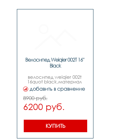
Велосипед Weiqier 002T 16" 
Black
велосипед weiqier 002t 
16quot black,материал 
рамы: сталь,тип тормозов: 
добавить в сравнение
ножной,диаметр колес: 16
8900 руб.
6200 руб.
уны 
КУПИТЬ
асталь 