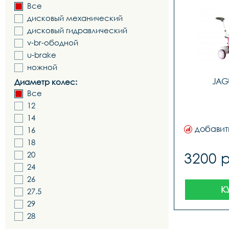
Все
дисковый механический
дисковый гидравлический
v-br-ободной
u-brake
ножной
JAG
Диаметр колес:
Все
12
14
добавит
16
18
3200 
20
24
26
К
27.5
29
28