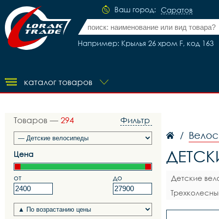
Ваш город:
Саратов
Например: Крылья 26 хром F, код 163
каталог товаров
Товаров —
294
Фильтр
Велос
/
ДЕТСК
Цена
от
до
Детские вело
Трехколесны