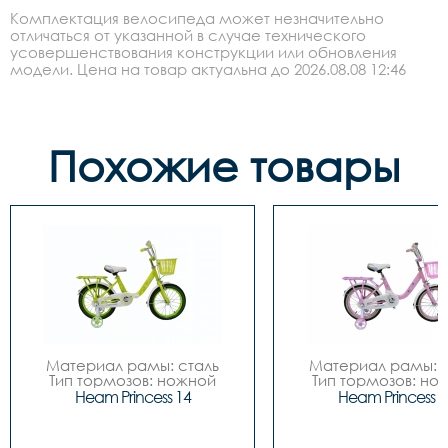
Комплектация велосипеда может незначительно
отличаться от указанной в случае технического
усовершенствования конструкции или обновления
модели. Цена на товар актуальна до 2026.08.08 12:46
Похожие товары
Материал рамы: сталь

Материал рамы: с
Тип тормозов: ножной

Тип тормозов: нож
Диаметр колес: 14

Диаметр колес: 
Heam Princess 14
Heam Princess 1
Цвета		Зелёный-
Цвета		Зелёный-
белый, Розовый-белый

белый, Розовый-бе
Вилка		сталь

Вилка		сталь
