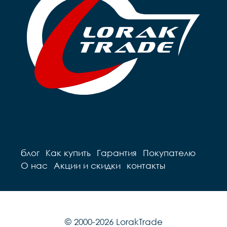
Руль		steel 

Грипсы		цветные

Грипсы		цветные

Седло		детское на 
Седло		детское на 
пружинах

пружинах

Педали		Пластиковые

Педали		Пластиковые

Подседельный штырь	
Подседельный штырь		
сталь

сталь

Вес		10.2 к
Вес		9.7 кг
блог
Как купить
Гарантия
Покупателю
О нас
Акции и скидки
контакты
© 2000-2026 LorakTrade