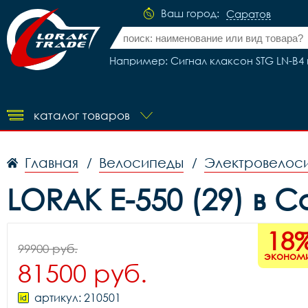
Ваш город:
Саратов
Например: Сигнал клаксон STG LN-B4 
каталог товаров
Главная
Велосипеды
Электровелос
/
/
LORAK E-550 (29) в 
18
99900 руб.
эконом
81500 руб.
артикул: 210501