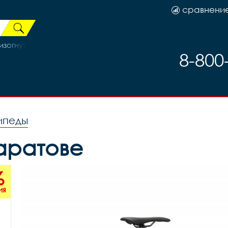
сравнени
изогнутый Х82738
8-800
ипеды
Саратове
%
ия