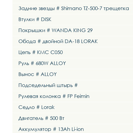
Задние звезды # Shimano TZ-500-7 трещетка
Втулки # DISK
Покрышки # WANDA KING 29
Обода # двойной DA-18 LORAK
Цепь # KMC C050
Руль # 680W ALLOY
Вынос # ALLOY
Подседельный штырь #
Рулевая колонка # FP Feimin
Седло # Lorak
Двигатель # 500 Вт
Аккумулятор # 13Ah Li-ion