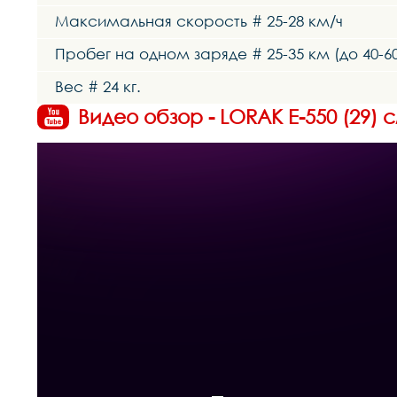
Максимальная скорость # 25-28 км/ч
Пробег на одном заряде # 25-35 км (до 40-
Вес # 24 кг.
Видео обзор - LORAK E-550 (29) 