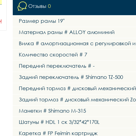
Отзывы
0
ы
Размер рамы 19"
Материал рамы # ALLOY алюминий
Вилка # амортизационная c регулировкой 
Количество скоростей # 7
Передний переключатель # -
Задний переключатель # Shimano TZ-500
Передний тормоз # дисковый механически
Задний тормоз # дисковый механический Z
Манетки # Shimano M-315
Шатуны # HDL 1 ск 3/32*42*170L
Каретка # FP Feimin картридж