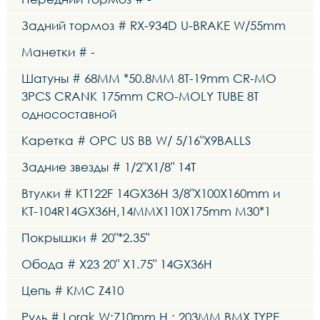
Задний тормоз # RX-934D U-BRAKE W/55mm
Манетки # -
Шатуны # 68MM *50.8MM 8T-19mm CR-MO
3PCS CRANK 175mm CRO-MOLY TUBE 8T
односоставной
Каретка # OPC US BB W/ 5/16"X9BALLS
Задние звезды # 1/2"X1/8" 14T
Втулки # KT122F 14GX36H 3/8"X100X160mm и
KT-104R14GX36H,14MMX110X175mm M30*1
Покрышки # 20"*2.35"
Обода # X23 20" X1.75" 14GX36H
Цепь # KMC Z410
Руль # Lorak W:710mm H : 203MM BMX TYPE