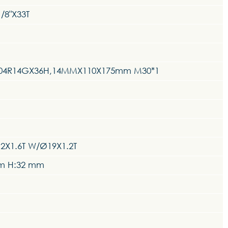
/8"X33T
T-104R14GX36H,14MMX110X175mm M30*1
2X1.6T W/Ø19X1.2T
mm H:32 mm