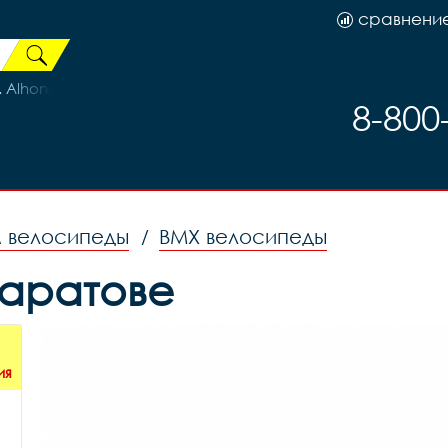
сравнени
Alhonga HJ‐600.12T3 70mm 2 пары Тайвань, код 40702
8-800
м велосипеды
BMX велосипеды
/
Саратове
ия