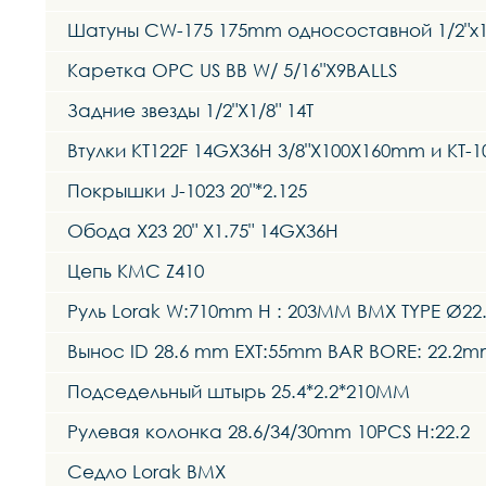
Шатуны CW-175 175mm односоставной 1/2"x1
Каретка OPC US BB W/ 5/16"X9BALLS
Задние звезды 1/2"X1/8" 14T
Втулки KT122F 14GX36H 3/8"X100X160mm и K
Покрышки J-1023 20"*2.125
Обода X23 20" X1.75" 14GX36H
Цепь KMC Z410
Руль Lorak W:710mm H : 203MM BMX TYPE Ø22.
Вынос ID 28.6 mm EXT:55mm BAR BORE: 22.2
Подседельный штырь 25.4*2.2*210MM
Рулевая колонка 28.6/34/30mm 10PCS H:22.2
Седло Lorak BMX