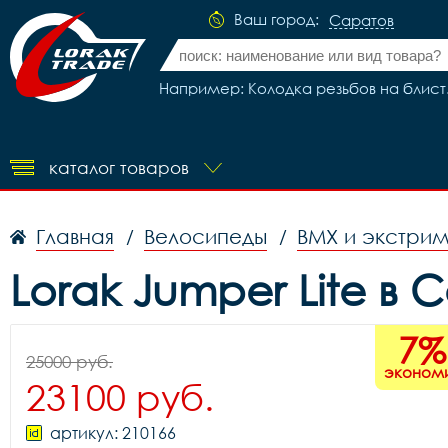
Ваш город:
Саратов
Например: Колодка резьбов на блист. 
каталог товаров
Главная
Велосипеды
BMX и экстри
/
/
Lorak Jumper Lite в 
7%
25000 руб.
эконом
23100 руб.
артикул: 210166