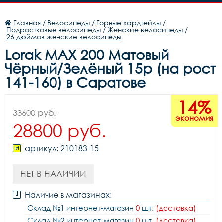
Главная
/
Велосипеды
/
Горные хардтейлы
/
Подростковые велосипеды
/
Женские велосипеды
/
26 дюймов женские велосипеды
Lorak MAX 200 Матовый
Чёрный/Зелёный 15р (на рост
141-160) в Саратове
14%
33600 руб.
экономия
28800 руб.
артикул: 210183-15
НЕТ В НАЛИЧИИ
Наличие в магазинах:
Склад №1 интернет-магазин
0
шт.
(доставка)
Склад №2 интернет-магазин
0
шт.
(доставка)