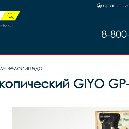
сравнени
0мл. синяя, код 41582
8-800
ля велосипеда
опический GIYO GP-7