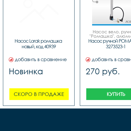
Насос вело, ручно
"Ромашка", алюмин
обратным толст
Насос Lorak ромашка 
Насос ручной РОМ
штоком, шланг 
новый, код 40939
3273523-1
наконечнико
добавить в сравнение
добавить в срав
Новинка
270 руб.
СКОРО В ПРОДАЖЕ
КУПИТЬ