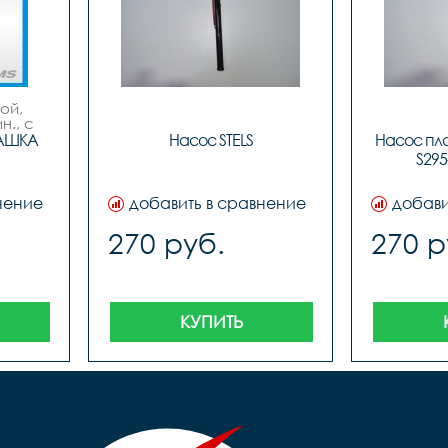
й, 
., с 
ым 
АШКА 
Насос STELS
Насос пла
с 
S295-
м
нение
добавить в сравнение
добави
270 руб.
270 р
КУПИТЬ