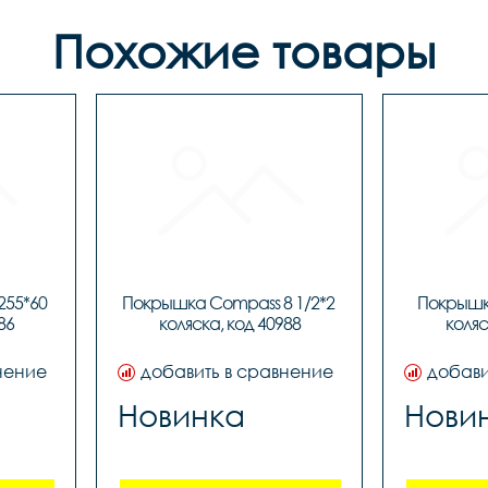
Похожие товары
55*60 
Покрышка Compass 8 1/2*2 
Покрышка
86
коляска, код 40988
коляс
нение
добавить в сравнение
добави
Новинка
Нови