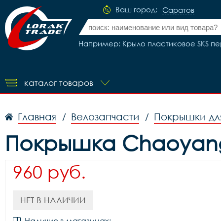
Ваш город:
Саратов
Например: Крыло пластиковое SKS п
каталог товаров
Главная
Велозапчасти
Покрышки дл
/
/
Покрышка Chaoyang 
960 руб.
НЕТ В НАЛИЧИИ