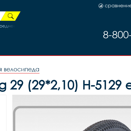
сравнени
ереднее SHOCKBOARD белое 10343
8-800
я велосипеда
29 (29*2,10) H-5129 