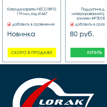
Катридж каретки NECO B910 
Подшипник для
119 мм., код 41667
интегрированной ру
колонки 44*30 NE
BBFHST11, код 91
добавить в сравнение
добавить в срав
Новинка
80 руб.
СКОРО В ПРОДАЖЕ
КУПИТЬ