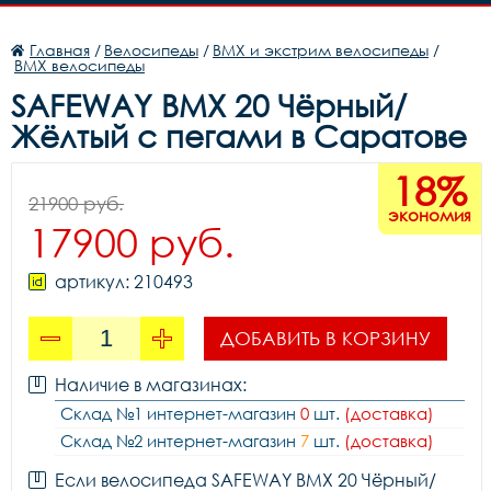
Главная
/
Велосипеды
/
BMX и экстрим велосипеды
/
BMX велосипеды
SAFEWAY BMX 20 Чёрный/
Жёлтый с пегами в Саратове
18%
21900 руб.
экономия
17900 руб.
артикул: 210493
ДОБАВИТЬ В КОРЗИНУ
Наличие в магазинах:
Склад №1 интернет-магазин
0
шт.
(доставка)
Склад №2 интернет-магазин
7
шт.
(доставка)
Если велосипеда SAFEWAY BMX 20 Чёрный/