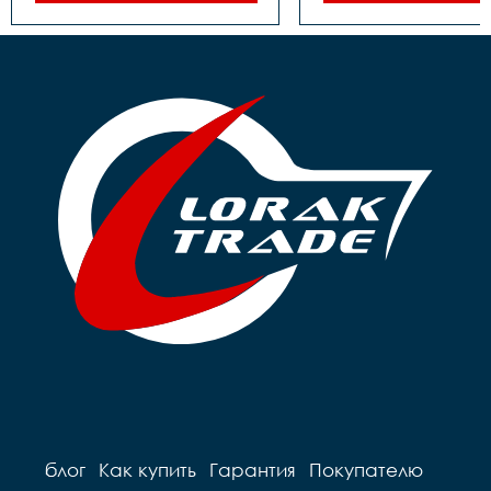
ножной

ножной

Покрышки		16

Покрышки		18

Втулки		сталь

Втулки		сталь

Обода		сталь черные

Обода		сталь черные

Рулевая		резьбовая

Рулевая		резьбовая

Вынос		сталь

Вынос		сталь

Руль		steel 

Руль		steel 

Грипсы		цветные

Грипсы		цветные

Седло		детское на 
Седло		детское

пружинах

Педали		Пластиковые

Педали		Пластиковые

Подседельный штырь	
Подседельный штырь		
сталь
сталь
блог
Как купить
Гарантия
Покупателю