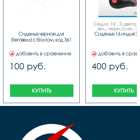
Седло 16", 3 цвета (
зел., черн./син., ч
красн.), NEW MO
Сиденье черное для 
Сиденье 16 индия 3
беговела с болтом, код 361
добавить в сравнение
добавить в срав
100 руб.
400 руб.
КУПИТЬ
КУПИТЬ