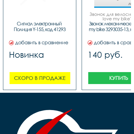
Звонок для велосипе
love my bike", 
металлический, 6 ц
Сигнал электронный 
Звонок механический I
Полиция Y-155, код 41293
my bike 3293035-13, к
добавить в сравнение
добавить в срав
Новинка
140 руб.
СКОРО В ПРОДАЖЕ
КУПИТЬ