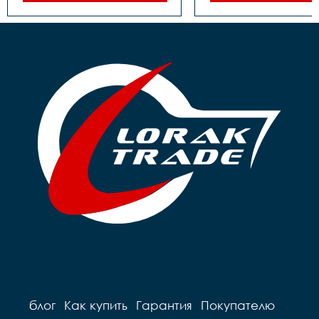
Трещотка/звёздочка/
Втулка задняя	- Сталь, 
кассета	- Звездочка, 
под гайку

18Т

Трещотка/звёздо
Обод	- Алюминий, 
кассета	- Звездочка, 
одинарный

18Т

Покрышки	- 14"х1,75

Тормоза	- Ножной

Крылья	- Есть

Обод	- Алюминий, 
Педали	- Пластик

одинарный

Вес	- 10.7 кг
Покрышки	- 14"х1,75

Крылья	- Есть

Педали	- Пластик

Вес	- 9.76 кг
блог
Как купить
Гарантия
Покупателю