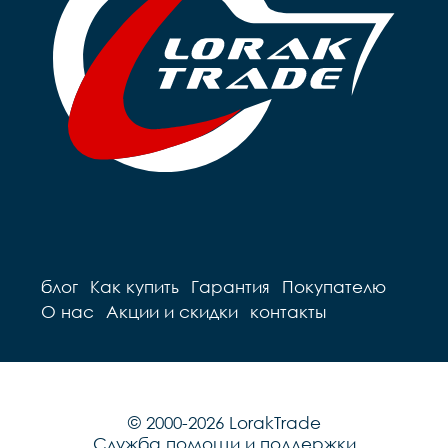
Крылья	- Есть

Педали	- Пластик

Вес	- 9.76 кг
блог
Как купить
Гарантия
Покупателю
О нас
Акции и скидки
контакты
© 2000-2026 LorakTrade
Служба помощи и поддержки