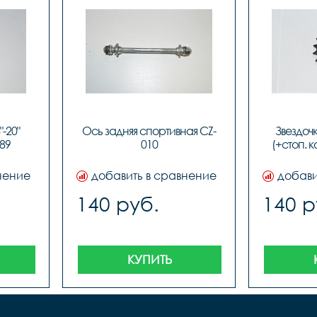
-20" 
Ось задняя спортивная CZ-
Звездочк
89
010
(+стоп. к
нение
добавить в сравнение
добави
140 руб.
140 р
КУПИТЬ