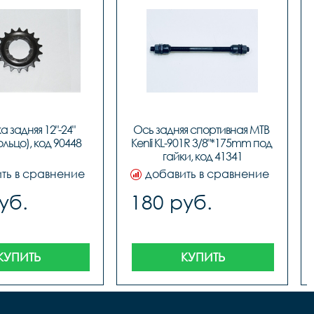
а задняя 12"-24" 
Ось задняя спортивная MTB 
ольцо), код 90448
Kenli KL-901R 3/8"*175mm под 
гайки, код 41341
ть в сравнение
добавить в сравнение
уб.
180 руб.
КУПИТЬ
КУПИТЬ