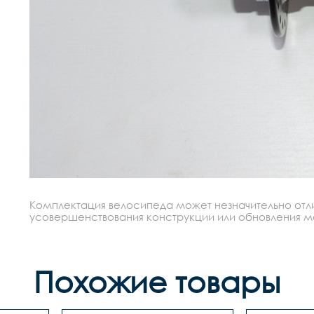
Комплектация велосипеда может незначительно отлич
усовершенствования конструкции или обновления моде
Похожие товары