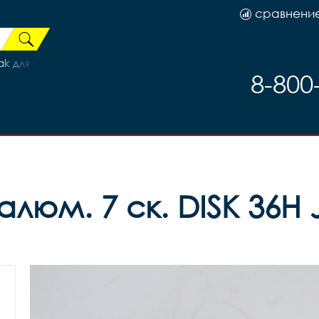
сравнени
 для цепи 100мл., код 41408
8-800
алюм. 7 ск. DISK 36H